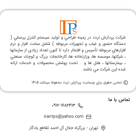
شركت پردازش تردد در زمينه طراحي و توليد سيستم كنترل پرسنلي (
دستگاه حضور و غياب و تجهيزات مربوطه ) شامل سخت افزار و نرم
افزارهاي مربوطه تأسيس و افتخار دارد تا كنون تعداد زیادی از سازمانها
، شركتها، موسسه ها، وزارتخانه ها، كارخانجات بزرگ و كوچك صنعتي
، بيمارستانها ، هتل ها و … تحت پوشش محصولات و خدمات ارائه
شده اين شركت مي باشند.
تمامی حقوق برای وبسایت پردازش تردد محفوظ میباشد.1405
تماس با ما
0912-7182413
irantps@yahoo.com
تهران - بزرگراه جلال آل احمد تقاطع یادگار