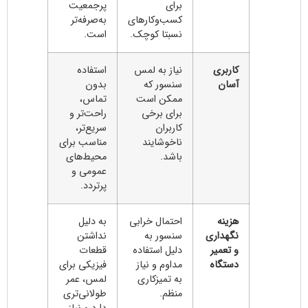
برای
پرجمعیت
کسب‌وکارهای
به‌صرفه‌تر
نسبتا کوچک.
است.
کاربری
نیاز به لمس
استفاده
آسان
سنسور که
بدون
ممکن است
تماس،
برای برخی
راحت‌تر و
کاربران
سریع‌تر،
ناخوشایند
مناسب برای
باشد.
محیط‌های
عمومی و
پرتردد.
هزینه
احتمال خرابی
به دلیل
نگهداری
سنسور به
نداشتن
و تعمیر
دلیل استفاده
قطعات
دستگاه
مداوم و نیاز
فیزیکی برای
به تمیزکاری
لمس، عمر
منظم.
طولانی‌تری