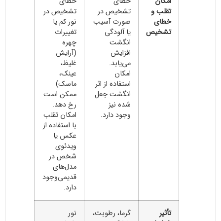
امکان
خطای
خطای
تقلب و
تشخیص در
تشخیص در
خطای
صورت آسیب
نور کم یا
تشخیص
یا آلودگی
تغییرات
انگشت
چهره
افزایش
(آرایش
می‌یابد.
غلیظ،
امکان
عینک،
استفاده از اثر
ماسک)
انگشت جعل
ممکن است
شده نیز
رخ دهد.
وجود دارد.
امکان تقلب
با استفاده از
عکس یا
ویدئوی
شخص در
مدل‌های
قدیمی‌وجود
دارد.
تأثیر
گرما، رطوبت،
نور