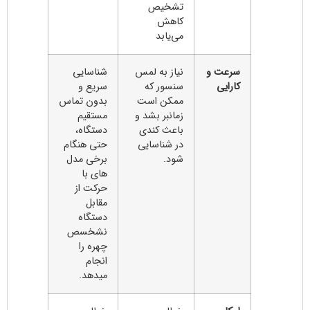
تشخیص
کاهش
می‌یابد
سرعت و
نیاز به لمس
شناسایی
کارایی
سنسور که
سریع و
ممکن است
بدون تماس
زمانبر بشد و
مستقیم
باعث کندی
دستگاه،
در شناسایی
حتی هنگام
شود.
برخی مدل
های با
حرکت از
مقابل
دستگاه
نشخسص
چهره را
انجام
میدهد.