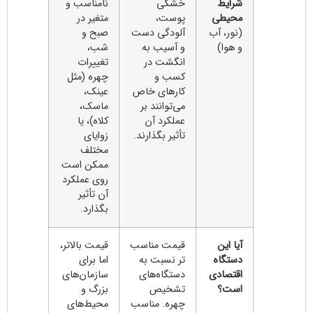
شرایط
خشکی
نامناسب و
محیطی
پوست،
متغیر در
(نور، آب
آلودگی دست
صبح و
و هوا)
و آسیب به
شب،
انگشت در
تغییرات
کسب و
چهره (مثل
کارهای خاص
عینک،
می‌توانند بر
ماسک،
عملکرد آن
کلاه)، یا
تأثیر بگذارند.
زوایای
مختلف
ممکن است
روی عملکرد
آن تأثیر
بگذارد.
آیا این
قیمت مناسب
قیمت بالاتر،
دستگاه
تر نسبت به
اما برای
اقتصادی
دستگاه‌های
سازمان‌های
است؟
تشخیص
بزرگ و
چهره. مناسب
محیط‌های